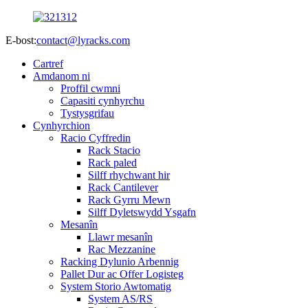
E-bost:
contact@lyracks.com
Cartref
Amdanom ni
Proffil cwmni
Capasiti cynhyrchu
Tystysgrifau
Cynhyrchion
Racio Cyffredin
Rack Stacio
Rack paled
Silff rhychwant hir
Rack Cantilever
Rack Gyrru Mewn
Silff Dyletswydd Ysgafn
Mesanîn
Llawr mesanîn
Rac Mezzanine
Racking Dylunio Arbennig
Pallet Dur ac Offer Logisteg
System Storio Awtomatig
System AS/RS