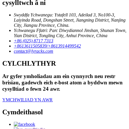
cysylltwch â ni
Swyddfa Ychwanegu: Ystafell 103, Adeilad 3, No100-3,
Laiyinda Road, Dongshan Street, Jiangning District, Nanjing
City, Jiangsu Province, China.
Ychwanegu Ffatri: Parc Diwydiannol Jinshan, Shunan Town,
Yian District, Tongling City, Anhui Province, China
+86 (025) 8717 7313
+8613611505839/+8613914499542
contact@lyracks.com
CYLCHLYTHYR
Ar gyfer ymholiadau am ein cynnyrch neu restr
brisiau, gadewch eich e-bost atom a byddwn mewn
cysylltiad o fewn 24 awr.
YMCHWILIAD YN AWR
Cymdeithasol