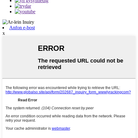
Anfon e-bost
x