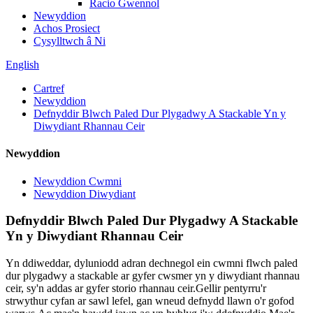
Racio Gwennol
Newyddion
Achos Prosiect
Cysylltwch â Ni
English
Cartref
Newyddion
Defnyddir Blwch Paled Dur Plygadwy A Stackable Yn y
Diwydiant Rhannau Ceir
Newyddion
Newyddion Cwmni
Newyddion Diwydiant
Defnyddir Blwch Paled Dur Plygadwy A Stackable
Yn y Diwydiant Rhannau Ceir
Yn ddiweddar, dyluniodd adran dechnegol ein cwmni flwch paled
dur plygadwy a stackable ar gyfer cwsmer yn y diwydiant rhannau
ceir, sy'n addas ar gyfer storio rhannau ceir.Gellir pentyrru'r
strwythur cyfan ar sawl lefel, gan wneud defnydd llawn o'r gofod