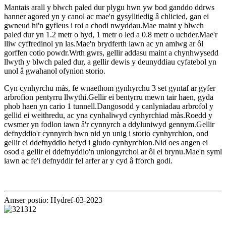
Mantais arall y blwch paled dur plygu hwn yw bod ganddo ddrws
hanner agored yn y canol ac mae'n gysylltiedig â chlicied, gan ei
gwneud hi'n gyfleus i roi a chodi nwyddau.Mae maint y blwch
paled dur yn 1.2 metr o hyd, 1 metr o led a 0.8 metr o uchder.Mae'r
lliw cyffredinol yn las.Mae'n brydferth iawn ac yn amlwg ar ôl
gorffen cotio powdr.Wrth gwrs, gellir addasu maint a chynhwysedd
llwyth y blwch paled dur, a gellir dewis y deunyddiau cyfatebol yn
unol â gwahanol ofynion storio.
Cyn cynhyrchu màs, fe wnaethom gynhyrchu 3 set gyntaf ar gyfer
arbrofion pentyrru llwythi.Gellir ei bentyrru mewn tair haen, gyda
phob haen yn cario 1 tunnell.Dangosodd y canlyniadau arbrofol y
gellid ei weithredu, ac yna cynhaliwyd cynhyrchiad màs.Roedd y
cwsmer yn fodlon iawn â'r cynnyrch a ddyluniwyd gennym.Gellir
defnyddio'r cynnyrch hwn nid yn unig i storio cynhyrchion, ond
gellir ei ddefnyddio hefyd i gludo cynhyrchion.Nid oes angen ei
osod a gellir ei ddefnyddio'n uniongyrchol ar ôl ei brynu.Mae'n syml
iawn ac fe'i defnyddir fel arfer ar y cyd â fforch godi.
Amser postio: Hydref-03-2023