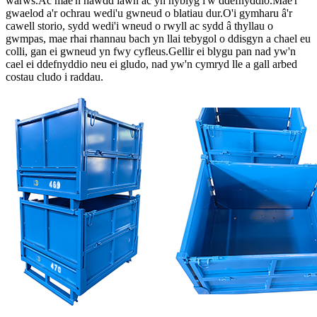
warws.Ac mae'n hawdd iawn ac yn hyblyg i'w ddefnyddio.Mae'r
gwaelod a'r ochrau wedi'u gwneud o blatiau dur.O'i gymharu â'r
cawell storio, sydd wedi'i wneud o rwyll ac sydd â thyllau o
gwmpas, mae rhai rhannau bach yn llai tebygol o ddisgyn a chael eu
colli, gan ei gwneud yn fwy cyfleus.Gellir ei blygu pan nad yw'n
cael ei ddefnyddio neu ei gludo, nad yw'n cymryd lle a gall arbed
costau cludo i raddau.