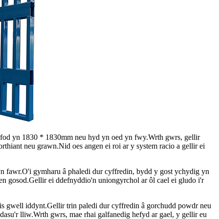
 fod yn 1830 * 1830mm neu hyd yn oed yn fwy.Wrth gwrs, gellir
hiant neu grawn.Nid oes angen ei roi ar y system racio a gellir ei
 yn fawr.O'i gymharu â phaledi dur cyffredin, bydd y gost ychydig yn
 gosod.Gellir ei ddefnyddio'n uniongyrchol ar ôl cael ei gludo i'r
gwell iddynt.Gellir trin paledi dur cyffredin â gorchudd powdr neu
asu'r lliw.Wrth gwrs, mae rhai galfanedig hefyd ar gael, y gellir eu