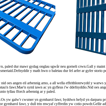
n, paled dur mawr gydag onglau sgwâr neu gorneli crwn.Gall y maint
iaid.Defnyddir y math hwn o baletau dur fel arfer ar gyfer storio port
c nid oes angen eil arbennig arno, a all wella effeithlonrwydd y warws
ostau'n fawr.Mae'n syml iawn ac yn gyfleus i'w ddefnyddio.Nid oes angen
unio tyllau fforch arbennig ar y paled.
.Os yw galw'r cwsmer yn gymharol fawr, byddwn hefyd yn darparu pris 
or gymharol fawr, y dull trin mwyaf cyffredin yw cotio powdr.Gellir add