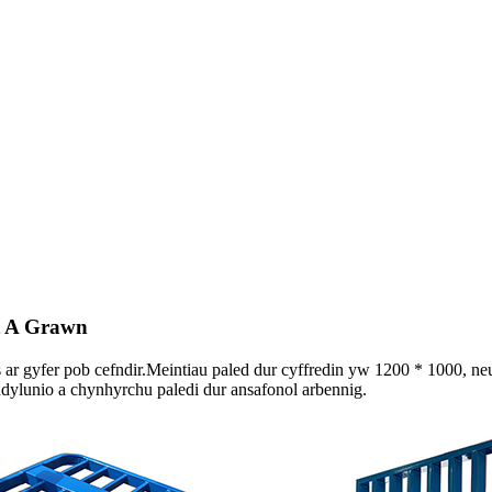
t A Grawn
 ar gyfer pob cefndir.Meintiau paled dur cyffredin yw 1200 * 1000, ne
ddylunio a chynhyrchu paledi dur ansafonol arbennig.