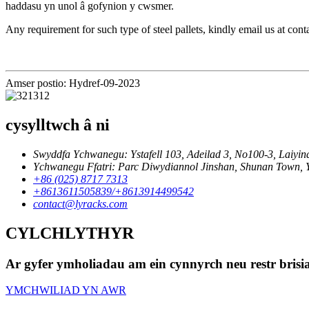
haddasu yn unol â gofynion y cwsmer.
Any requirement for such type of steel pallets, kindly email us at co
Amser postio: Hydref-09-2023
cysylltwch â ni
Swyddfa Ychwanegu: Ystafell 103, Adeilad 3, No100-3, Laiyind
Ychwanegu Ffatri: Parc Diwydiannol Jinshan, Shunan Town, Yia
+86 (025) 8717 7313
+8613611505839/+8613914499542
contact@lyracks.com
CYLCHLYTHYR
Ar gyfer ymholiadau am ein cynnyrch neu restr brisi
YMCHWILIAD YN AWR