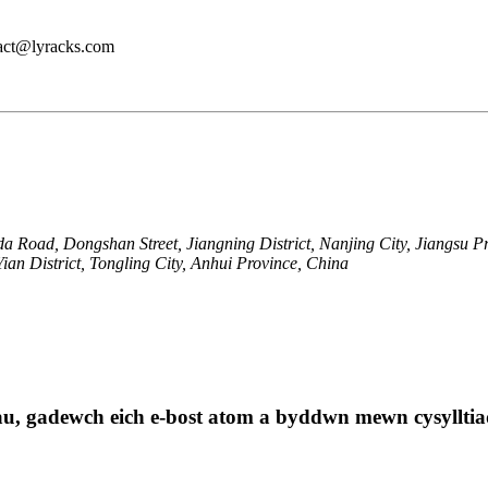
ntact@lyracks.com
a Road, Dongshan Street, Jiangning District, Nanjing City, Jiangsu P
n District, Tongling City, Anhui Province, China
au, gadewch eich e-bost atom a byddwn mewn cysylltia