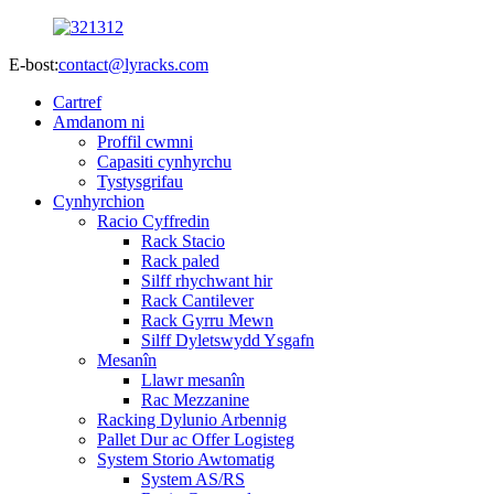
E-bost:
contact@lyracks.com
Cartref
Amdanom ni
Proffil cwmni
Capasiti cynhyrchu
Tystysgrifau
Cynhyrchion
Racio Cyffredin
Rack Stacio
Rack paled
Silff rhychwant hir
Rack Cantilever
Rack Gyrru Mewn
Silff Dyletswydd Ysgafn
Mesanîn
Llawr mesanîn
Rac Mezzanine
Racking Dylunio Arbennig
Pallet Dur ac Offer Logisteg
System Storio Awtomatig
System AS/RS