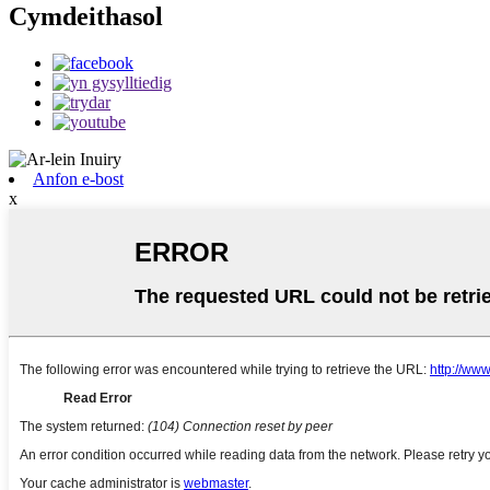
Cymdeithasol
Anfon e-bost
x