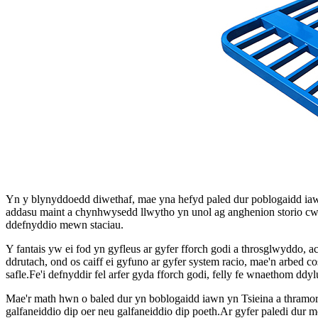
Yn y blynyddoedd diwethaf, mae yna hefyd paled dur poblogaidd iaw
addasu maint a chynhwysedd llwytho yn unol ag anghenion storio cwsmer
ddefnyddio mewn staciau.
Y fantais yw ei fod yn gyfleus ar gyfer fforch godi a throsglwyddo, a
ddrutach, ond os caiff ei gyfuno ar gyfer system racio, mae'n arbed c
safle.Fe'i defnyddir fel arfer gyda fforch godi, felly fe wnaethom ddyl
Mae'r math hwn o baled dur yn boblogaidd iawn yn Tsieina a thramor
galfaneiddio dip oer neu galfaneiddio dip poeth.Ar gyfer paledi dur m