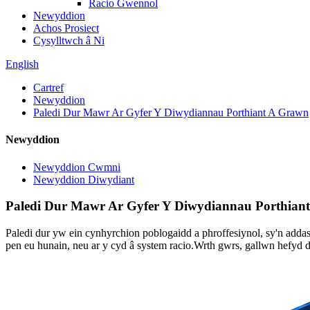
Racio Gwennol
Newyddion
Achos Prosiect
Cysylltwch â Ni
English
Cartref
Newyddion
Paledi Dur Mawr Ar Gyfer Y Diwydiannau Porthiant A Grawn
Newyddion
Newyddion Cwmni
Newyddion Diwydiant
Paledi Dur Mawr Ar Gyfer Y Diwydiannau Porthian
Paledi dur yw ein cynhyrchion poblogaidd a phroffesiynol, sy'n addas
pen eu hunain, neu ar y cyd â system racio.Wrth gwrs, gallwn hefyd 